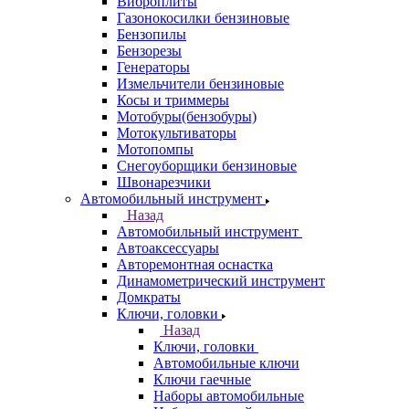
Виброплиты
Газонокосилки бензиновые
Бензопилы
Бензорезы
Генераторы
Измельчители бензиновые
Косы и триммеры
Мотобуры(бензобуры)
Мотокультиваторы
Мотопомпы
Снегоуборщики бензиновые
Швонарезчики
Автомобильный инструмент
Назад
Автомобильный инструмент
Автоаксессуары
Авторемонтная оснастка
Динамометрический инструмент
Домкраты
Ключи, головки
Назад
Ключи, головки
Автомобильные ключи
Ключи гаечные
Наборы автомобильные