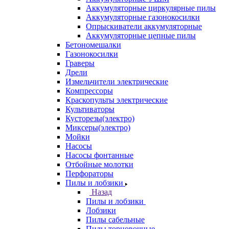
Аккумуляторные циркулярные пилы
Аккумуляторные газонокосилки
Опрыскиватели аккумуляторные
Аккумуляторные цепные пилы
Бетономешалки
Газонокосилки
Граверы
Дрели
Измельчители электрические
Компрессоры
Краскопульты электрические
Культиваторы
Кусторезы(электро)
Миксеры(электро)
Мойки
Насосы
Насосы фонтанные
Отбойные молотки
Перфораторы
Пилы и лобзики
Назад
Пилы и лобзики
Лобзики
Пилы сабельные
Пилы торцовочные