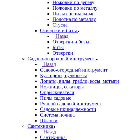
Ножовки по дереву
Ножовки по металлу
Пилы специальные
Полотна по металлу
Стусла
Отвертки и биты
Назад
Отвертки и биты
Биты
Отвертки
Садово-огородный инструмент
Назад
Садово-огородный инструмент
Кусторезы, сучкорезы
Лопаты, вилы, грабли, косы, мотыги
Ножницы, секаторы
Опрыскиватели
Пилы садовые
Ручной садовый инструмент
Садовые принадлежности
Система полива
Шланги
Сантехника
Назад
Сантехника