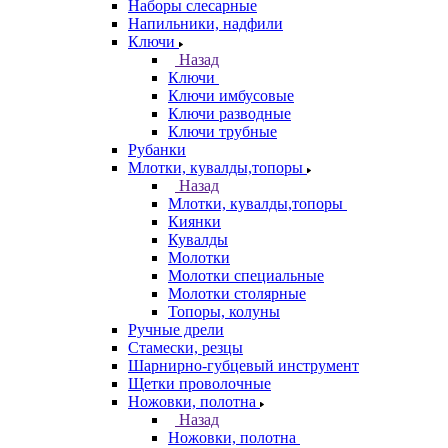
Наборы слесарные
Напильники, надфили
Ключи
Назад
Ключи
Ключи имбусовые
Ключи разводные
Ключи трубные
Рубанки
Млотки, кувалды,топоры
Назад
Млотки, кувалды,топоры
Киянки
Кувалды
Молотки
Молотки специальные
Молотки столярные
Топоры, колуны
Ручные дрели
Стамески, резцы
Шарнирно-губцевый инструмент
Щетки проволочные
Ножовки, полотна
Назад
Ножовки, полотна