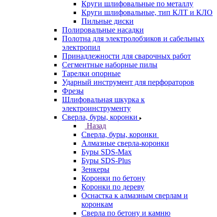
Круги шлифовальные по металлу
Круги шлифовальные, тип КЛТ и КЛО
Пильные диски
Полировальные насадки
Полотна для электролобзиков и сабельных
электропил
Принадлежности для сварочных работ
Сегментные наборные пилы
Тарелки опорные
Ударный инструмент для перфораторов
Фрезы
Шлифовальная шкурка к
электроинструменту
Сверла, буры, коронки
Назад
Сверла, буры, коронки
Алмазные сверла-коронки
Буры SDS-Max
Буры SDS-Plus
Зенкеры
Коронки по бетону
Коронки по дереву
Оснастка к алмазным сверлам и
коронкам
Сверла по бетону и камню