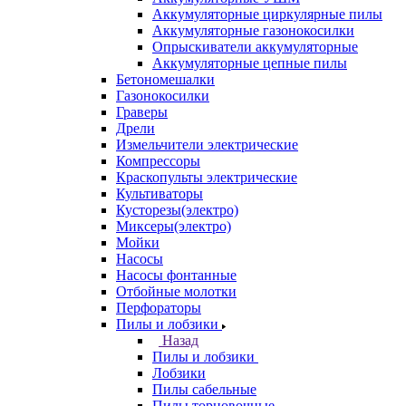
Аккумуляторные циркулярные пилы
Аккумуляторные газонокосилки
Опрыскиватели аккумуляторные
Аккумуляторные цепные пилы
Бетономешалки
Газонокосилки
Граверы
Дрели
Измельчители электрические
Компрессоры
Краскопульты электрические
Культиваторы
Кусторезы(электро)
Миксеры(электро)
Мойки
Насосы
Насосы фонтанные
Отбойные молотки
Перфораторы
Пилы и лобзики
Назад
Пилы и лобзики
Лобзики
Пилы сабельные
Пилы торцовочные