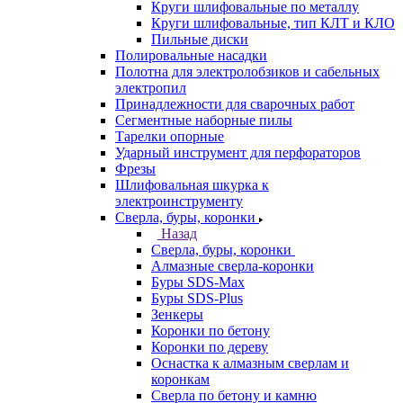
Круги шлифовальные по металлу
Круги шлифовальные, тип КЛТ и КЛО
Пильные диски
Полировальные насадки
Полотна для электролобзиков и сабельных
электропил
Принадлежности для сварочных работ
Сегментные наборные пилы
Тарелки опорные
Ударный инструмент для перфораторов
Фрезы
Шлифовальная шкурка к
электроинструменту
Сверла, буры, коронки
Назад
Сверла, буры, коронки
Алмазные сверла-коронки
Буры SDS-Max
Буры SDS-Plus
Зенкеры
Коронки по бетону
Коронки по дереву
Оснастка к алмазным сверлам и
коронкам
Сверла по бетону и камню