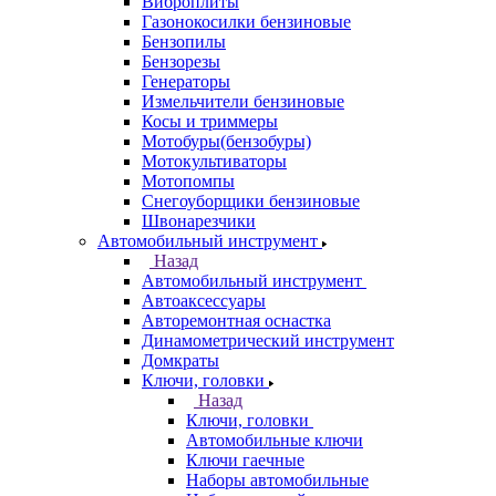
Виброплиты
Газонокосилки бензиновые
Бензопилы
Бензорезы
Генераторы
Измельчители бензиновые
Косы и триммеры
Мотобуры(бензобуры)
Мотокультиваторы
Мотопомпы
Снегоуборщики бензиновые
Швонарезчики
Автомобильный инструмент
Назад
Автомобильный инструмент
Автоаксессуары
Авторемонтная оснастка
Динамометрический инструмент
Домкраты
Ключи, головки
Назад
Ключи, головки
Автомобильные ключи
Ключи гаечные
Наборы автомобильные