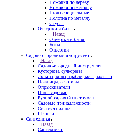
Ножовки по дереву
Ножовки по металлу
Пилы специальные
Полотна по металлу
Стусла
Отвертки и биты
Назад
Отвертки и биты
Биты
Отвертки
Садово-огородный инструмент
Назад
Садово-огородный инструмент
Кусторезы, сучкорезы
Лопаты, вилы, грабли, косы, мотыги
Ножницы, секаторы
Опрыскиватели
Пилы садовые
Ручной садовый инструмент
Садовые принадлежности
Система полива
Шланги
Сантехника
Назад
Сантехника