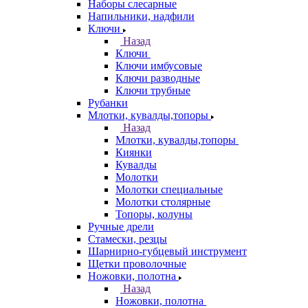
Наборы слесарные
Напильники, надфили
Ключи
Назад
Ключи
Ключи имбусовые
Ключи разводные
Ключи трубные
Рубанки
Млотки, кувалды,топоры
Назад
Млотки, кувалды,топоры
Киянки
Кувалды
Молотки
Молотки специальные
Молотки столярные
Топоры, колуны
Ручные дрели
Стамески, резцы
Шарнирно-губцевый инструмент
Щетки проволочные
Ножовки, полотна
Назад
Ножовки, полотна