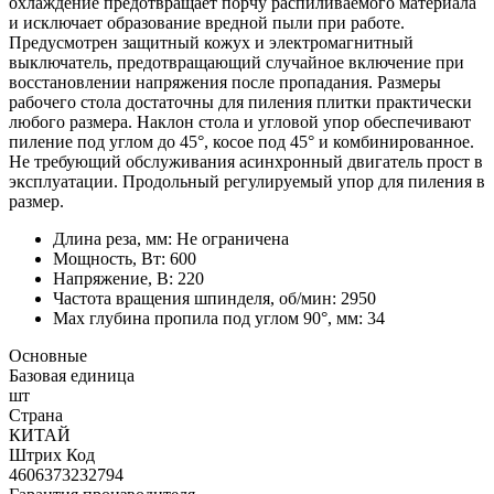
охлаждение предотвращает порчу распиливаемого материала
и исключает образование вредной пыли при работе.
Предусмотрен защитный кожух и электромагнитный
выключатель, предотвращающий случайное включение при
восстановлении напряжения после пропадания. Размеры
рабочего стола достаточны для пиления плитки практически
любого размера. Наклон стола и угловой упор обеспечивают
пиление под углом до 45°, косое под 45° и комбинированное.
Не требующий обслуживания асинхронный двигатель прост в
эксплуатации. Продольный регулируемый упор для пиления в
размер.
Длина реза, мм: Не ограничена
Мощность, Вт: 600
Напряжение, В: 220
Частота вращения шпинделя, об/мин: 2950
Max глубина пропила под углом 90°, мм: 34
Основные
Базовая единица
шт
Страна
КИТАЙ
Штрих Код
4606373232794