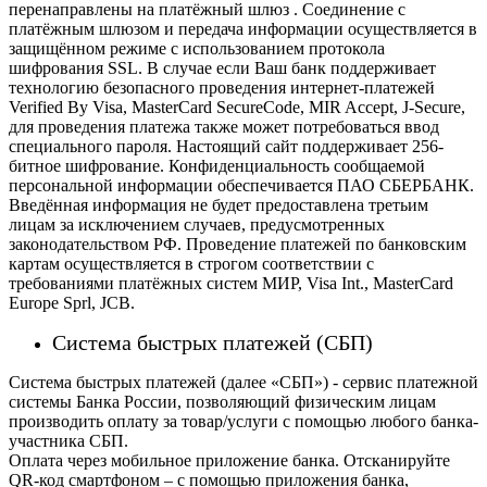
перенаправлены на платёжный шлюз . Соединение с
платёжным шлюзом и передача информации осуществляется в
защищённом режиме с использованием протокола
шифрования SSL. В случае если Ваш банк поддерживает
технологию безопасного проведения интернет-платежей
Verified By Visa, MasterCard SecureCode, MIR Accept, J-Secure,
для проведения платежа также может потребоваться ввод
специального пароля.
Настоящий сайт поддерживает 256-
битное шифрование. Конфиденциальность сообщаемой
персональной информации обеспечивается ПАО СБЕРБАНК.
Введённая информация не будет предоставлена третьим
лицам за исключением случаев, предусмотренных
законодательством РФ. Проведение платежей по банковским
картам осуществляется в строгом соответствии с
требованиями платёжных систем МИР, Visa Int., MasterCard
Europe Sprl, JCB.
Система быстрых платежей (СБП)
Система быстрых платежей (далее «СБП») - сервис платежной
системы Банка России, позволяющий физическим лицам
производить оплату за товар/услуги с помощью любого банка-
участника СБП.
Оплата через мобильное приложение банка. Отсканируйте
QR-код смартфоном – с помощью приложения банка,