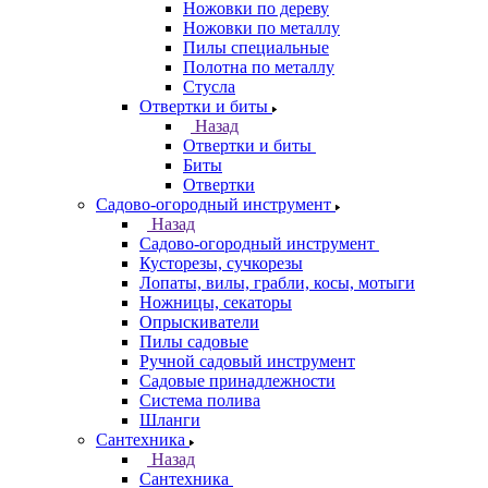
Ножовки по дереву
Ножовки по металлу
Пилы специальные
Полотна по металлу
Стусла
Отвертки и биты
Назад
Отвертки и биты
Биты
Отвертки
Садово-огородный инструмент
Назад
Садово-огородный инструмент
Кусторезы, сучкорезы
Лопаты, вилы, грабли, косы, мотыги
Ножницы, секаторы
Опрыскиватели
Пилы садовые
Ручной садовый инструмент
Садовые принадлежности
Система полива
Шланги
Сантехника
Назад
Сантехника