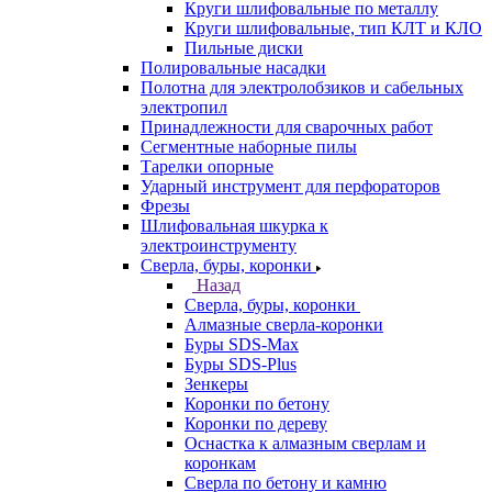
Круги шлифовальные по металлу
Круги шлифовальные, тип КЛТ и КЛО
Пильные диски
Полировальные насадки
Полотна для электролобзиков и сабельных
электропил
Принадлежности для сварочных работ
Сегментные наборные пилы
Тарелки опорные
Ударный инструмент для перфораторов
Фрезы
Шлифовальная шкурка к
электроинструменту
Сверла, буры, коронки
Назад
Сверла, буры, коронки
Алмазные сверла-коронки
Буры SDS-Max
Буры SDS-Plus
Зенкеры
Коронки по бетону
Коронки по дереву
Оснастка к алмазным сверлам и
коронкам
Сверла по бетону и камню