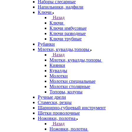
Наборы слесарные
Напильники, надфили
Ключи
Назад
Ключи
Ключи имбусовые
Ключи разводные
Ключи трубные
Рубанки
Млотки, кувалды,топоры
Назад
Млотки, кувалды,топоры
Киянки
Кувалды
Молотки
Молотки специальные
Молотки столярные
Топоры, колуны
Ручные дрели
Стамески, резцы
Шарнирно-губцевый инструмент
Щетки проволочные
Ножовки, полотна
Назад
Ножовки, полотна