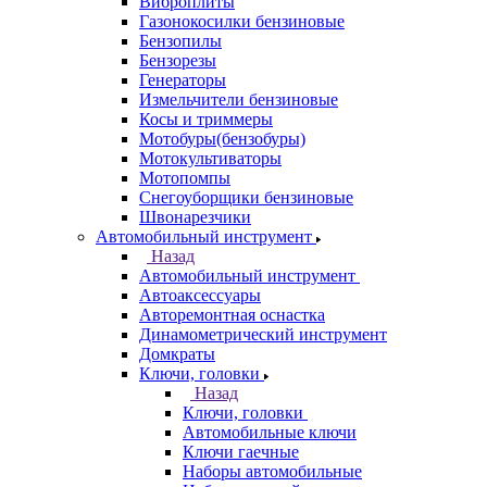
Виброплиты
Газонокосилки бензиновые
Бензопилы
Бензорезы
Генераторы
Измельчители бензиновые
Косы и триммеры
Мотобуры(бензобуры)
Мотокультиваторы
Мотопомпы
Снегоуборщики бензиновые
Швонарезчики
Автомобильный инструмент
Назад
Автомобильный инструмент
Автоаксессуары
Авторемонтная оснастка
Динамометрический инструмент
Домкраты
Ключи, головки
Назад
Ключи, головки
Автомобильные ключи
Ключи гаечные
Наборы автомобильные