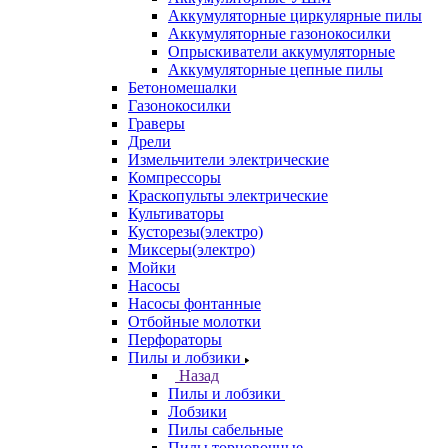
Аккумуляторные циркулярные пилы
Аккумуляторные газонокосилки
Опрыскиватели аккумуляторные
Аккумуляторные цепные пилы
Бетономешалки
Газонокосилки
Граверы
Дрели
Измельчители электрические
Компрессоры
Краскопульты электрические
Культиваторы
Кусторезы(электро)
Миксеры(электро)
Мойки
Насосы
Насосы фонтанные
Отбойные молотки
Перфораторы
Пилы и лобзики
Назад
Пилы и лобзики
Лобзики
Пилы сабельные
Пилы торцовочные