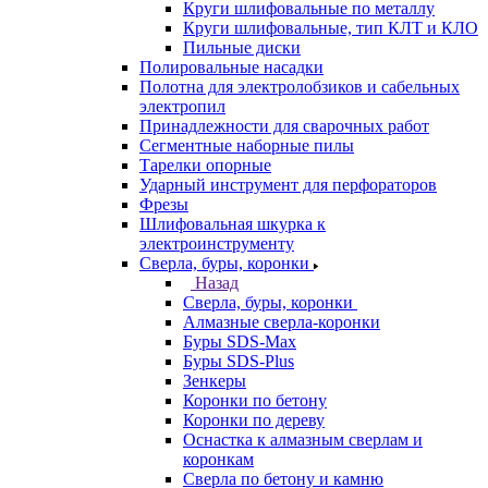
Круги шлифовальные по металлу
Круги шлифовальные, тип КЛТ и КЛО
Пильные диски
Полировальные насадки
Полотна для электролобзиков и сабельных
электропил
Принадлежности для сварочных работ
Сегментные наборные пилы
Тарелки опорные
Ударный инструмент для перфораторов
Фрезы
Шлифовальная шкурка к
электроинструменту
Сверла, буры, коронки
Назад
Сверла, буры, коронки
Алмазные сверла-коронки
Буры SDS-Max
Буры SDS-Plus
Зенкеры
Коронки по бетону
Коронки по дереву
Оснастка к алмазным сверлам и
коронкам
Сверла по бетону и камню