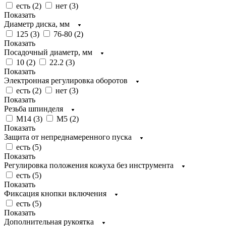
есть (
2
)
нет (
3
)
Показать
Диаметр диска, мм
125 (
3
)
76-80 (
2
)
Показать
Посадочный диаметр, мм
10 (
2
)
22.2 (
3
)
Показать
Электронная регулировка оборотов
есть (
2
)
нет (
3
)
Показать
Резьба шпинделя
М14 (
3
)
М5 (
2
)
Показать
Защита от непреднамеренного пуска
есть (
5
)
Показать
Регулировка положения кожуха без инструмента
есть (
5
)
Показать
Фиксация кнопки включения
есть (
5
)
Показать
Дополнительная рукоятка