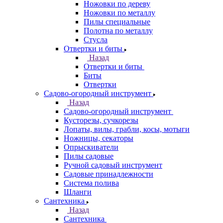
Ножовки по дереву
Ножовки по металлу
Пилы специальные
Полотна по металлу
Стусла
Отвертки и биты
Назад
Отвертки и биты
Биты
Отвертки
Садово-огородный инструмент
Назад
Садово-огородный инструмент
Кусторезы, сучкорезы
Лопаты, вилы, грабли, косы, мотыги
Ножницы, секаторы
Опрыскиватели
Пилы садовые
Ручной садовый инструмент
Садовые принадлежности
Система полива
Шланги
Сантехника
Назад
Сантехника