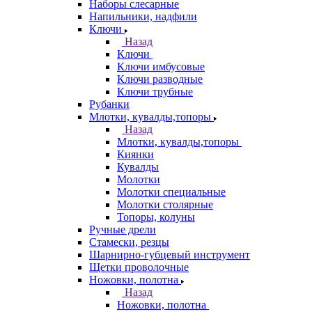
Наборы слесарные
Напильники, надфили
Ключи
Назад
Ключи
Ключи имбусовые
Ключи разводные
Ключи трубные
Рубанки
Млотки, кувалды,топоры
Назад
Млотки, кувалды,топоры
Киянки
Кувалды
Молотки
Молотки специальные
Молотки столярные
Топоры, колуны
Ручные дрели
Стамески, резцы
Шарнирно-губцевый инструмент
Щетки проволочные
Ножовки, полотна
Назад
Ножовки, полотна