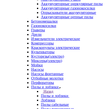
Аккумуляторные циркулярные пилы
Аккумуляторные газонокосилки
Опрыскиватели аккумуляторные
Аккумуляторные цепные пилы
Бетономешалки
Газонокосилки
Граверы
Дрели
Измельчители электрические
Компрессоры
Краскопульты электрические
Культиваторы
Кусторезы(электро)
Миксеры(электро)
Мойки
Насосы
Насосы фонтанные
Отбойные молотки
Перфораторы
Пилы и лобзики
Назад
Пилы и лобзики
Лобзики
Пилы сабельные
Пилы торцовочные