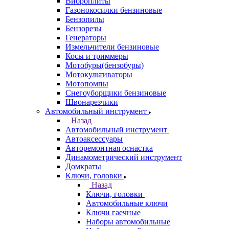
Виброплиты
Газонокосилки бензиновые
Бензопилы
Бензорезы
Генераторы
Измельчители бензиновые
Косы и триммеры
Мотобуры(бензобуры)
Мотокультиваторы
Мотопомпы
Снегоуборщики бензиновые
Швонарезчики
Автомобильный инструмент
Назад
Автомобильный инструмент
Автоаксессуары
Авторемонтная оснастка
Динамометрический инструмент
Домкраты
Ключи, головки
Назад
Ключи, головки
Автомобильные ключи
Ключи гаечные
Наборы автомобильные