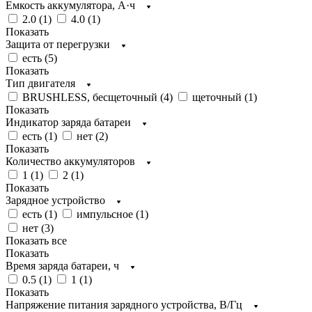
Емкость аккумулятора, А·ч
2.0 (
1
)
4.0 (
1
)
Показать
Защита от перегрузки
есть (
5
)
Показать
Тип двигателя
BRUSHLESS, бесщеточный (
4
)
щеточный (
1
)
Показать
Индикатор заряда батареи
есть (
1
)
нет (
2
)
Показать
Количество аккумуляторов
1 (
1
)
2 (
1
)
Показать
Зарядное устройство
есть (
1
)
импульсное (
1
)
нет (
3
)
Показать все
Показать
Время заряда батареи, ч
0.5 (
1
)
1 (
1
)
Показать
Напряжение питания зарядного устройства, В/Гц