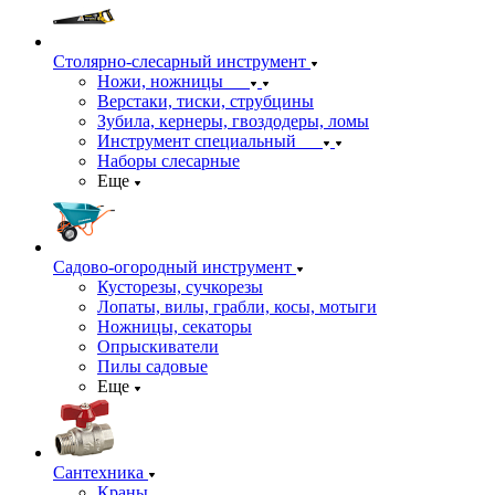
Столярно-слесарный инструмент
Ножи, ножницы
Верстаки, тиски, струбцины
Зубила, кернеры, гвоздодеры, ломы
Инструмент специальный
Наборы слесарные
Еще
Садово-огородный инструмент
Кусторезы, сучкорезы
Лопаты, вилы, грабли, косы, мотыги
Ножницы, секаторы
Опрыскиватели
Пилы садовые
Еще
Сантехника
Краны