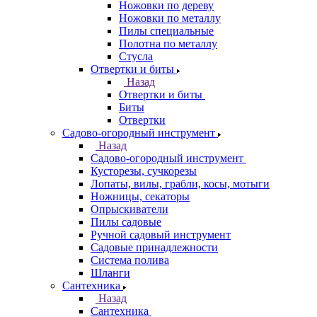
Ножовки по дереву
Ножовки по металлу
Пилы специальные
Полотна по металлу
Стусла
Отвертки и биты
Назад
Отвертки и биты
Биты
Отвертки
Садово-огородный инструмент
Назад
Садово-огородный инструмент
Кусторезы, сучкорезы
Лопаты, вилы, грабли, косы, мотыги
Ножницы, секаторы
Опрыскиватели
Пилы садовые
Ручной садовый инструмент
Садовые принадлежности
Система полива
Шланги
Сантехника
Назад
Сантехника