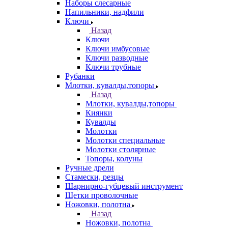
Наборы слесарные
Напильники, надфили
Ключи
Назад
Ключи
Ключи имбусовые
Ключи разводные
Ключи трубные
Рубанки
Млотки, кувалды,топоры
Назад
Млотки, кувалды,топоры
Киянки
Кувалды
Молотки
Молотки специальные
Молотки столярные
Топоры, колуны
Ручные дрели
Стамески, резцы
Шарнирно-губцевый инструмент
Щетки проволочные
Ножовки, полотна
Назад
Ножовки, полотна