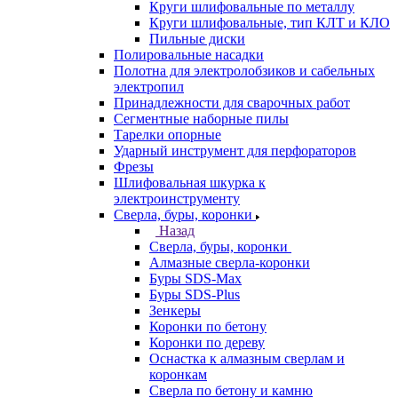
Круги шлифовальные по металлу
Круги шлифовальные, тип КЛТ и КЛО
Пильные диски
Полировальные насадки
Полотна для электролобзиков и сабельных
электропил
Принадлежности для сварочных работ
Сегментные наборные пилы
Тарелки опорные
Ударный инструмент для перфораторов
Фрезы
Шлифовальная шкурка к
электроинструменту
Сверла, буры, коронки
Назад
Сверла, буры, коронки
Алмазные сверла-коронки
Буры SDS-Max
Буры SDS-Plus
Зенкеры
Коронки по бетону
Коронки по дереву
Оснастка к алмазным сверлам и
коронкам
Сверла по бетону и камню