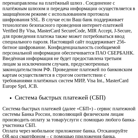
перенаправлены на платёжный шлюз . Соединение с
платёжным шлюзом и передача информации осуществляется в
защищённом режиме с использованием протокола
шифрования SSL. В случае если Ваш банк поддерживает
технологию безопасного проведения интернет-платежей
Verified By Visa, MasterCard SecureCode, MIR Accept, J-Secure,
для проведения платежа также может потребоваться ввод
специального пароля.
Настоящий сайт поддерживает 256-
битное шифрование. Конфиденциальность сообщаемой
персональной информации обеспечивается ПАО СБЕРБАНК.
Введённая информация не будет предоставлена третьим
лицам за исключением случаев, предусмотренных
законодательством РФ. Проведение платежей по банковским
картам осуществляется в строгом соответствии с
требованиями платёжных систем МИР, Visa Int., MasterCard
Europe Sprl, JCB.
Система быстрых платежей (СБП)
Система быстрых платежей (далее «СБП») - сервис платежной
системы Банка России, позволяющий физическим лицам
производить оплату за товар/услуги с помощью любого банка-
участника СБП.
Оплата через мобильное приложение банка. Отсканируйте
QR-код смартфоном – с помощью приложения банка,