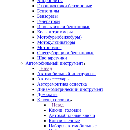
Виброплиты
Газонокосилки бензиновые
Бензопилы
Бензорезы
Генераторы
Измельчители бензиновые
Косы и триммеры
Мотобуры(бензобуры)
Мотокультиваторы
Мотопомпы
Снегоуборщики бензиновые
Швонарезчики
Автомобильный инструмент
Назад
Автомобильный инструмент
Автоаксессуары
Авторемонтная оснастка
Динамометрический инструмент
Домкраты
Ключи, головки
Назад
Ключи, головки
Автомобильные ключи
Ключи гаечные
Наборы автомобильные