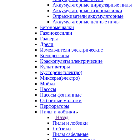
Аккумуляторные циркулярные пилы
Аккумуляторные газонокосилки
Опрыскиватели аккумуляторные
Аккумуляторные цепные пилы
Бетономешалки
Газонокосилки
Граверы
Дрели
Измельчители электрические
Компрессоры
Краскопульты электрические
Культиваторы
Кусторезы(электро)
Миксеры(электро)
Мойки
Насосы
Насосы фонтанные
Отбойные молотки
Перфораторы
Пилы и лобзики
Назад
Пилы и лобзики
Лобзики
Пилы сабельные
Пилы торцовочные