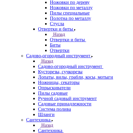
Ножовки по дереву
Ножовки по металлу
Пилы специальные
Полотна по металлу
Стусла
Отвертки и биты
Назад
Отвертки и биты
Биты
Отвертки
Садово-огородный инструмент
Назад
Садово-огородный инструмент
Кусторезы, сучкорезы
Лопаты, вилы, грабли, косы, мотыги
Ножницы, секаторы
Опрыскиватели
Пилы садовые
Ручной садовый инструмент
Садовые принадлежности
Система полива
Шланги
Сантехника
Назад
Сантехника