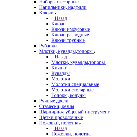
Наборы слесарные
Напильники, надфили
Ключи
Назад
Ключи
Ключи имбусовые
Ключи разводные
Ключи трубные
Рубанки
Млотки, кувалды,топоры
Назад
Млотки, кувалды,топоры
Киянки
Кувалды
Молотки
Молотки специальные
Молотки столярные
Топоры, колуны
Ручные дрели
Стамески, резцы
Шарнирно-губцевый инструмент
Щетки проволочные
Ножовки, полотна
Назад
Ножовки, полотна