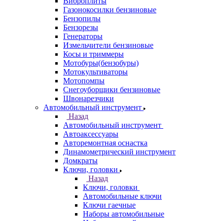
Виброплиты
Газонокосилки бензиновые
Бензопилы
Бензорезы
Генераторы
Измельчители бензиновые
Косы и триммеры
Мотобуры(бензобуры)
Мотокультиваторы
Мотопомпы
Снегоуборщики бензиновые
Швонарезчики
Автомобильный инструмент
Назад
Автомобильный инструмент
Автоаксессуары
Авторемонтная оснастка
Динамометрический инструмент
Домкраты
Ключи, головки
Назад
Ключи, головки
Автомобильные ключи
Ключи гаечные
Наборы автомобильные