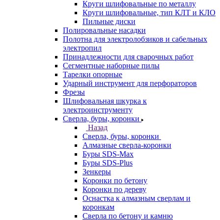
Круги шлифовальные по металлу
Круги шлифовальные, тип КЛТ и КЛО
Пильные диски
Полировальные насадки
Полотна для электролобзиков и сабельных
электропил
Принадлежности для сварочных работ
Сегментные наборные пилы
Тарелки опорные
Ударный инструмент для перфораторов
Фрезы
Шлифовальная шкурка к
электроинструменту
Сверла, буры, коронки
Назад
Сверла, буры, коронки
Алмазные сверла-коронки
Буры SDS-Max
Буры SDS-Plus
Зенкеры
Коронки по бетону
Коронки по дереву
Оснастка к алмазным сверлам и
коронкам
Сверла по бетону и камню