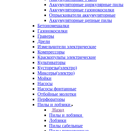
Аккумуляторные циркулярные пилы
Аккумуляторные газонокосилки
Опрыскиватели аккумуляторные
Аккумуляторные цепные пилы
Бетономешалки
Газонокосилки
Граверы
Дрели
Измельчители электрические
Компрессоры
Краскопульты электрические
Культиваторы
Кусторезы(электро)
Миксеры(электро)
Мойки
Насосы
Насосы фонтанные
Отбойные молотки
Перфораторы
Пилы и лобзики
Назад
Пилы и лобзики
Лобзики
Пилы сабельные
Пилы торцовочные