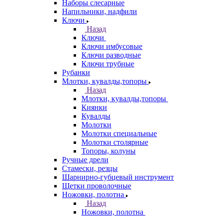
Наборы слесарные
Напильники, надфили
Ключи
Назад
Ключи
Ключи имбусовые
Ключи разводные
Ключи трубные
Рубанки
Млотки, кувалды,топоры
Назад
Млотки, кувалды,топоры
Киянки
Кувалды
Молотки
Молотки специальные
Молотки столярные
Топоры, колуны
Ручные дрели
Стамески, резцы
Шарнирно-губцевый инструмент
Щетки проволочные
Ножовки, полотна
Назад
Ножовки, полотна