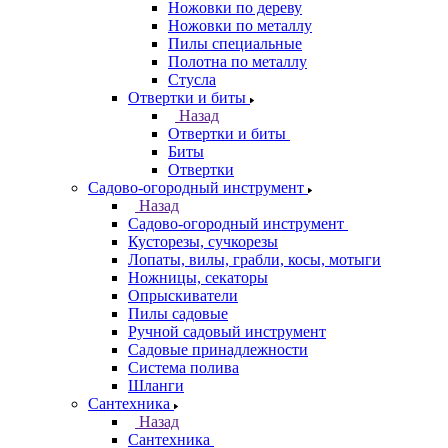
Ножовки по дереву
Ножовки по металлу
Пилы специальные
Полотна по металлу
Стусла
Отвертки и биты
Назад
Отвертки и биты
Биты
Отвертки
Садово-огородный инструмент
Назад
Садово-огородный инструмент
Кусторезы, сучкорезы
Лопаты, вилы, грабли, косы, мотыги
Ножницы, секаторы
Опрыскиватели
Пилы садовые
Ручной садовый инструмент
Садовые принадлежности
Система полива
Шланги
Сантехника
Назад
Сантехника