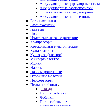
Аккумуляторные циркулярные пилы
Аккумуляторные газонокосилки
Опрыскиватели аккумуляторные
Аккумуляторные цепные пилы
Бетономешалки
Газонокосилки
Граверы
Дрели
Измельчители электрические
Компрессоры
Краскопульты электрические
Культиваторы
Кусторезы(электро)
Миксеры(электро)
Мойки
Насосы
Насосы фонтанные
Отбойные молотки
Перфораторы
Пилы и лобзики
Назад
Пилы и лобзики
Лобзики
Пилы сабельные
Пилы торцовочные