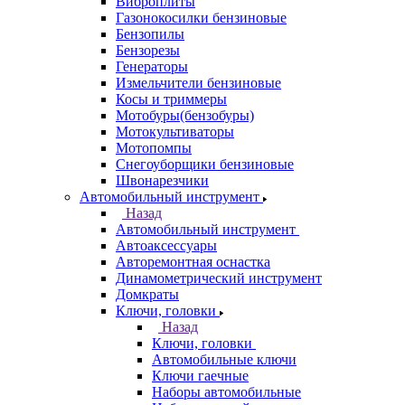
Виброплиты
Газонокосилки бензиновые
Бензопилы
Бензорезы
Генераторы
Измельчители бензиновые
Косы и триммеры
Мотобуры(бензобуры)
Мотокультиваторы
Мотопомпы
Снегоуборщики бензиновые
Швонарезчики
Автомобильный инструмент
Назад
Автомобильный инструмент
Автоаксессуары
Авторемонтная оснастка
Динамометрический инструмент
Домкраты
Ключи, головки
Назад
Ключи, головки
Автомобильные ключи
Ключи гаечные
Наборы автомобильные