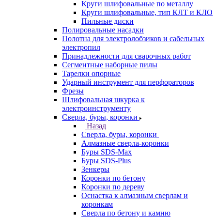
Круги шлифовальные по металлу
Круги шлифовальные, тип КЛТ и КЛО
Пильные диски
Полировальные насадки
Полотна для электролобзиков и сабельных
электропил
Принадлежности для сварочных работ
Сегментные наборные пилы
Тарелки опорные
Ударный инструмент для перфораторов
Фрезы
Шлифовальная шкурка к
электроинструменту
Сверла, буры, коронки
Назад
Сверла, буры, коронки
Алмазные сверла-коронки
Буры SDS-Max
Буры SDS-Plus
Зенкеры
Коронки по бетону
Коронки по дереву
Оснастка к алмазным сверлам и
коронкам
Сверла по бетону и камню