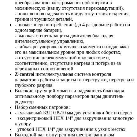
преобразованию электромагнитной энергии в
механическую (ввиду отсутствия перекоммутаций),
- повышенная надежность ввиду отсутствия искрения,
трения и трущихся деталей,
- низкое энергопотребление (до 4 раз дольше работа на
одном заряде батареи),
- высокая степень защиты двигателя благодаря
интеллектуальному управлению,
- гибкая регулировка крутящего момента и поддержка
его на максимальном уровне при любых оборотах,
- отсутствие перекоммутаций в коллекторе и,
соответственно, отсутствие нагрева и потерь из-за
переходных сопротивлений
Z-control
интеллектуальная система контроля
параметров работы и защиты от перегрузки, перегрева и
глубокого разряда
Высокие крутящий момент и надежность благодаря
оптимальному подбору параметров пары двигатель-
редуктор
Набор сменных патронов:
- кулачковый БЗП 0.8-10 мм для установки бит и сверел
- эксцентриковый HEX 1/4'' для закручивания вплотную
к упору
- угловой HEX 1/4'' для закручивания в узких местах
Выходной вал с внутренним шестригранником