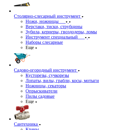
Столярно-слесарный инструмент
Ножи, ножницы
Верстаки, тиски, струбцины
Зубила, кернеры, гвоздодеры, ломы
Инструмент специальный
Наборы слесарные
Еще
Садово-огородный инструмент
Кусторезы, сучкорезы
Лопаты, вилы, грабли, косы, мотыги
Ножницы, секаторы
Опрыскиватели
Пилы садовые
Еще
Сантехника
Краны