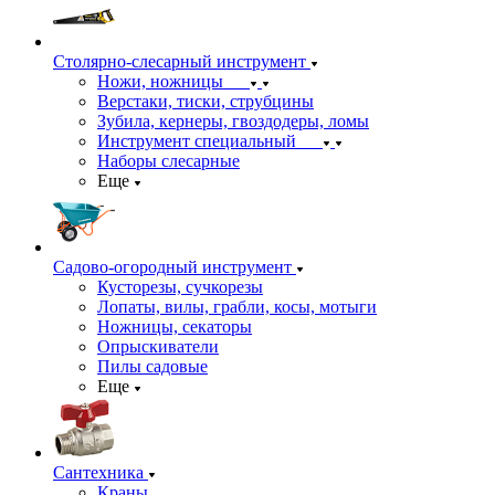
Столярно-слесарный инструмент
Ножи, ножницы
Верстаки, тиски, струбцины
Зубила, кернеры, гвоздодеры, ломы
Инструмент специальный
Наборы слесарные
Еще
Садово-огородный инструмент
Кусторезы, сучкорезы
Лопаты, вилы, грабли, косы, мотыги
Ножницы, секаторы
Опрыскиватели
Пилы садовые
Еще
Сантехника
Краны