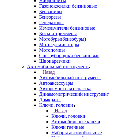
Виброплиты
Газонокосилки бензиновые
Бензопилы
Бензорезы
Генераторы
Измельчители бензиновые
Косы и триммеры
Мотобуры(бензобуры)
Мотокультиваторы
Мотопомпы
Снегоуборщики бензиновые
Швонарезчики
Автомобильный инструмент
Назад
Автомобильный инструмент
Автоаксессуары
Авторемонтная оснастка
Динамометрический инструмент
Домкраты
Ключи, головки
Назад
Ключи, головки
Автомобильные ключи
Ключи гаечные
Наборы автомобильные