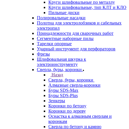
Круги шлифовальные по металлу
Круги шлифовальные, тип КЛТ и КЛО
Пильные диски
Полировальные насадки
Полотна для электролобзиков и сабельных
электропил
Принадлежности для сварочных работ
Сегментные наборные пилы
Тарелки опорные
Ударный инструмент для перфораторов
Фрезы
Шлифовальная шкурка к
электроинструменту
Сверла, буры, коронки
Назад
Сверла, буры, коронки
Алмазные сверла-коронки
Буры SDS-Max
Буры SDS-Plus
Зенкеры
Коронки по бетону
Коронки по дереву
Оснастка к алмазным сверлам и
коронкам
Сверла по бетону и камню