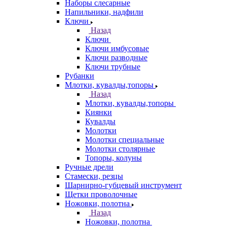
Наборы слесарные
Напильники, надфили
Ключи
Назад
Ключи
Ключи имбусовые
Ключи разводные
Ключи трубные
Рубанки
Млотки, кувалды,топоры
Назад
Млотки, кувалды,топоры
Киянки
Кувалды
Молотки
Молотки специальные
Молотки столярные
Топоры, колуны
Ручные дрели
Стамески, резцы
Шарнирно-губцевый инструмент
Щетки проволочные
Ножовки, полотна
Назад
Ножовки, полотна