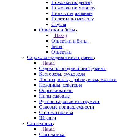
Ножовки по дереву
Ножовки по металлу
Пилы специальные
Полотна по металлу
Стусла
Отвертки и биты
Назад
Отвертки и биты
Биты
Отвертки
Садово-огородный инструмент
Назад
Садово-огородный инструмент
Кусторезы, сучкорезы
Лопаты, вилы, грабли, косы, мотыги
Ножницы, секаторы
Опрыскиватели
Пилы садовые
Ручной садовый инструмент
Садовые принадлежности
Система полива
Шланги
Сантехника
Назад
Сантехника