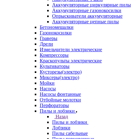
Аккумуляторные циркулярные пилы
Аккумуляторные газонокосилки
Опрыскиватели аккумуляторные
Аккумуляторные цепные пилы
Бетономешалки
Газонокосилки
Граверы
Дрели
Измельчители электрические
Компрессоры
Краскопульты электрические
Культиваторы
Кусторезы(электро)
Миксеры(электро)
Мойки
Насосы
Насосы фонтанные
Отбойные молотки
Перфораторы
Пилы и лобзики
Назад
Пилы и лобзики
Лобзики
Пилы сабельные
Пилы торцовочные