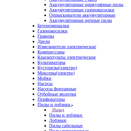
Аккумуляторные циркулярные пилы
Аккумуляторные газонокосилки
Опрыскиватели аккумуляторные
Аккумуляторные цепные пилы
Бетономешалки
Газонокосилки
Граверы
Дрели
Измельчители электрические
Компрессоры
Краскопульты электрические
Культиваторы
Кусторезы(электро)
Миксеры(электро)
Мойки
Насосы
Насосы фонтанные
Отбойные молотки
Перфораторы
Пилы и лобзики
Назад
Пилы и лобзики
Лобзики
Пилы сабельные
Пилы торцовочные