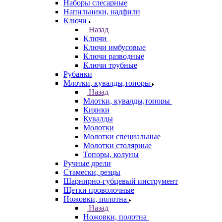
Наборы слесарные
Напильники, надфили
Ключи
Назад
Ключи
Ключи имбусовые
Ключи разводные
Ключи трубные
Рубанки
Млотки, кувалды,топоры
Назад
Млотки, кувалды,топоры
Киянки
Кувалды
Молотки
Молотки специальные
Молотки столярные
Топоры, колуны
Ручные дрели
Стамески, резцы
Шарнирно-губцевый инструмент
Щетки проволочные
Ножовки, полотна
Назад
Ножовки, полотна