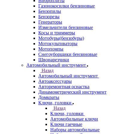
Виброплиты
Газонокосилки бензиновые
Бензопилы
Бензорезы
Генераторы
Измельчители бензиновые
Косы и триммеры
Мотобуры(бензобуры)
Мотокультиваторы
Мотопомпы
Снегоуборщики бензиновые
Швонарезчики
Автомобильный инструмент
Назад
Автомобильный инструмент
Автоаксессуары
Авторемонтная оснастка
Динамометрический инструмент
Домкраты
Ключи, головки
Назад
Ключи, головки
Автомобильные ключи
Ключи гаечные
Наборы автомобильные