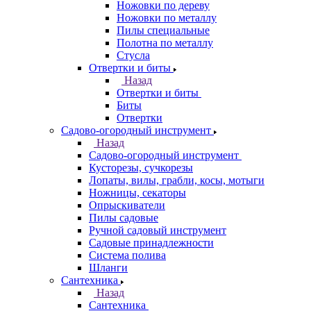
Ножовки по дереву
Ножовки по металлу
Пилы специальные
Полотна по металлу
Стусла
Отвертки и биты
Назад
Отвертки и биты
Биты
Отвертки
Садово-огородный инструмент
Назад
Садово-огородный инструмент
Кусторезы, сучкорезы
Лопаты, вилы, грабли, косы, мотыги
Ножницы, секаторы
Опрыскиватели
Пилы садовые
Ручной садовый инструмент
Садовые принадлежности
Система полива
Шланги
Сантехника
Назад
Сантехника