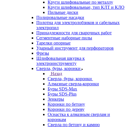
Круги шлифовальные по металлу
Круги шлифовальные, тип КЛТ и КЛО
Пильные диски
Полировальные насадки
Полотна для электролобзиков и сабельных
электропил
Принадлежности для сварочных работ
Сегментные наборные пилы
Тарелки опорные
Ударный инструмент для перфораторов
Фрезы
Шлифовальная шкурка к
электроинструменту
Сверла, буры, коронки
Назад
Сверла, буры, коронки
Алмазные сверла-коронки
Буры SDS-Max
Буры SDS-Plus
Зенкеры
Коронки по бетону
Коронки по дереву
Оснастка к алмазным сверлам и
коронкам
Сверла по бетону и камню