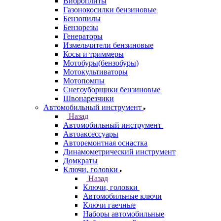
Виброплиты
Газонокосилки бензиновые
Бензопилы
Бензорезы
Генераторы
Измельчители бензиновые
Косы и триммеры
Мотобуры(бензобуры)
Мотокультиваторы
Мотопомпы
Снегоуборщики бензиновые
Швонарезчики
Автомобильный инструмент
Назад
Автомобильный инструмент
Автоаксессуары
Авторемонтная оснастка
Динамометрический инструмент
Домкраты
Ключи, головки
Назад
Ключи, головки
Автомобильные ключи
Ключи гаечные
Наборы автомобильные