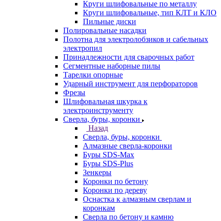
Круги шлифовальные по металлу
Круги шлифовальные, тип КЛТ и КЛО
Пильные диски
Полировальные насадки
Полотна для электролобзиков и сабельных
электропил
Принадлежности для сварочных работ
Сегментные наборные пилы
Тарелки опорные
Ударный инструмент для перфораторов
Фрезы
Шлифовальная шкурка к
электроинструменту
Сверла, буры, коронки
Назад
Сверла, буры, коронки
Алмазные сверла-коронки
Буры SDS-Max
Буры SDS-Plus
Зенкеры
Коронки по бетону
Коронки по дереву
Оснастка к алмазным сверлам и
коронкам
Сверла по бетону и камню