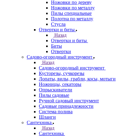
Ножовки по дереву
Ножовки по металлу
Пилы специальные
Полотна по металлу
Стусла
Отвертки и биты
Назад
Отвертки и биты
Биты
Отвертки
Садово-огородный инструмент
Назад
Садово-огородный инструмент
Кусторезы, сучкорезы
Лопаты, вилы, грабли, косы, мотыги
Ножницы, секаторы
Опрыскиватели
Пилы садовые
Ручной садовый инструмент
Садовые принадлежности
Система полива
Шланги
Сантехника
Назад
Сантехника