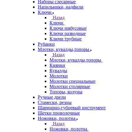
Наборы слесарные
Напильники, надфили
Ключи
Назад
Ключи
Ключи имбусовые
Ключи разводные
Ключи трубные
Рубанки
Млотки, кувалды,топоры
Назад
Млотки, кувалды,топоры
Киянки
Кувалды
Молотки
Молотки специальные
Молотки столярные
Топоры, колуны
Ручные дрели
Стамески, резцы
Шарнирно-губцевый инструмент
Щетки проволочные
Ножовки, полотна
Назад
Ножовки, полотна