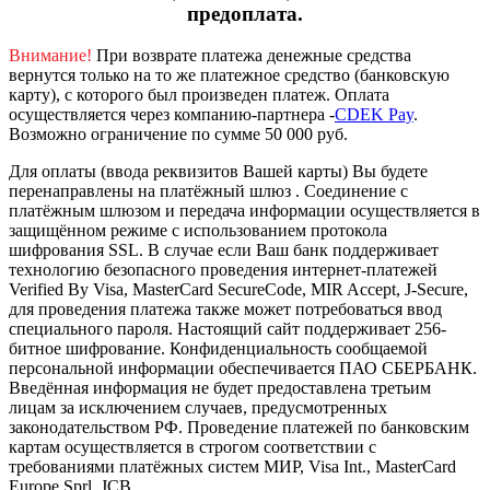
предоплата.
Внимание!
При возврате платежа денежные средства
вернутся только на то же платежное средство (банковскую
карту), с которого был произведен платеж.
Оплата
осуществляется через компанию-партнера -
CDEK Pay
.
Возможно ограничение по сумме 50 000 руб.
Для оплаты (ввода реквизитов Вашей карты) Вы будете
перенаправлены на платёжный шлюз . Соединение с
платёжным шлюзом и передача информации осуществляется в
защищённом режиме с использованием протокола
шифрования SSL. В случае если Ваш банк поддерживает
технологию безопасного проведения интернет-платежей
Verified By Visa, MasterCard SecureCode, MIR Accept, J-Secure,
для проведения платежа также может потребоваться ввод
специального пароля.
Настоящий сайт поддерживает 256-
битное шифрование. Конфиденциальность сообщаемой
персональной информации обеспечивается ПАО СБЕРБАНК.
Введённая информация не будет предоставлена третьим
лицам за исключением случаев, предусмотренных
законодательством РФ. Проведение платежей по банковским
картам осуществляется в строгом соответствии с
требованиями платёжных систем МИР, Visa Int., MasterCard
Europe Sprl, JCB.