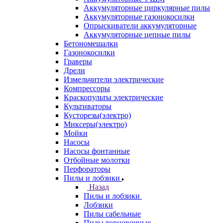
Аккумуляторные циркулярные пилы
Аккумуляторные газонокосилки
Опрыскиватели аккумуляторные
Аккумуляторные цепные пилы
Бетономешалки
Газонокосилки
Граверы
Дрели
Измельчители электрические
Компрессоры
Краскопульты электрические
Культиваторы
Кусторезы(электро)
Миксеры(электро)
Мойки
Насосы
Насосы фонтанные
Отбойные молотки
Перфораторы
Пилы и лобзики
Назад
Пилы и лобзики
Лобзики
Пилы сабельные
Пилы торцовочные