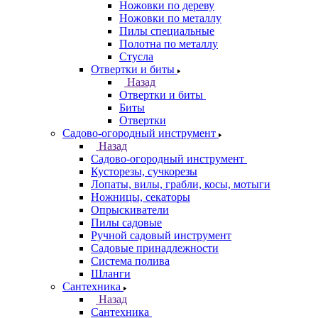
Ножовки по дереву
Ножовки по металлу
Пилы специальные
Полотна по металлу
Стусла
Отвертки и биты
Назад
Отвертки и биты
Биты
Отвертки
Садово-огородный инструмент
Назад
Садово-огородный инструмент
Кусторезы, сучкорезы
Лопаты, вилы, грабли, косы, мотыги
Ножницы, секаторы
Опрыскиватели
Пилы садовые
Ручной садовый инструмент
Садовые принадлежности
Система полива
Шланги
Сантехника
Назад
Сантехника