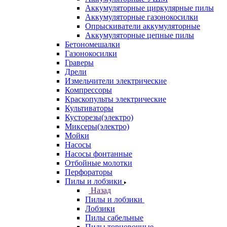
Аккумуляторные циркулярные пилы
Аккумуляторные газонокосилки
Опрыскиватели аккумуляторные
Аккумуляторные цепные пилы
Бетономешалки
Газонокосилки
Граверы
Дрели
Измельчители электрические
Компрессоры
Краскопульты электрические
Культиваторы
Кусторезы(электро)
Миксеры(электро)
Мойки
Насосы
Насосы фонтанные
Отбойные молотки
Перфораторы
Пилы и лобзики
Назад
Пилы и лобзики
Лобзики
Пилы сабельные
Пилы торцовочные