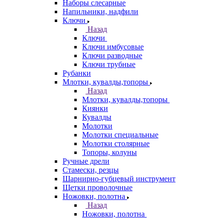
Наборы слесарные
Напильники, надфили
Ключи
Назад
Ключи
Ключи имбусовые
Ключи разводные
Ключи трубные
Рубанки
Млотки, кувалды,топоры
Назад
Млотки, кувалды,топоры
Киянки
Кувалды
Молотки
Молотки специальные
Молотки столярные
Топоры, колуны
Ручные дрели
Стамески, резцы
Шарнирно-губцевый инструмент
Щетки проволочные
Ножовки, полотна
Назад
Ножовки, полотна