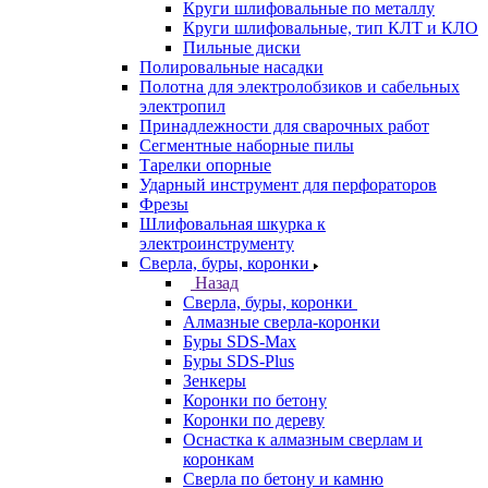
Круги шлифовальные по металлу
Круги шлифовальные, тип КЛТ и КЛО
Пильные диски
Полировальные насадки
Полотна для электролобзиков и сабельных
электропил
Принадлежности для сварочных работ
Сегментные наборные пилы
Тарелки опорные
Ударный инструмент для перфораторов
Фрезы
Шлифовальная шкурка к
электроинструменту
Сверла, буры, коронки
Назад
Сверла, буры, коронки
Алмазные сверла-коронки
Буры SDS-Max
Буры SDS-Plus
Зенкеры
Коронки по бетону
Коронки по дереву
Оснастка к алмазным сверлам и
коронкам
Сверла по бетону и камню