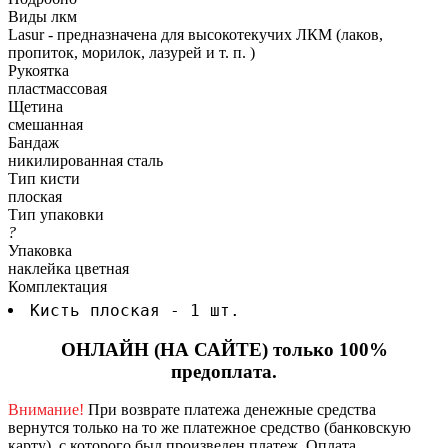
Виды лкм
Lasur - предназначена для высокотекучих ЛКМ (лаков,
пропиток, морилок, лазурей и т. п. )
Рукоятка
пластмассовая
Щетина
смешанная
Бандаж
никилированная сталь
Тип кисти
плоская
Тип упаковки
?
Упаковка
наклейка цветная
Комплектация
Кисть плоская - 1 шт.
ОНЛАЙН (НА САЙТЕ) только 100%
предоплата.
Внимание!
При возврате платежа денежные средства
вернутся только на то же платежное средство (банковскую
карту), с которого был произведен платеж.
Оплата