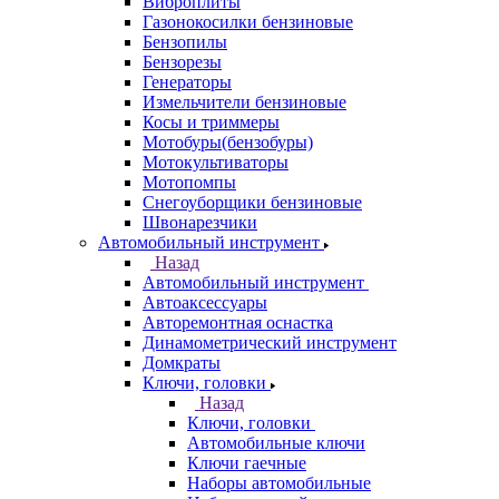
Виброплиты
Газонокосилки бензиновые
Бензопилы
Бензорезы
Генераторы
Измельчители бензиновые
Косы и триммеры
Мотобуры(бензобуры)
Мотокультиваторы
Мотопомпы
Снегоуборщики бензиновые
Швонарезчики
Автомобильный инструмент
Назад
Автомобильный инструмент
Автоаксессуары
Авторемонтная оснастка
Динамометрический инструмент
Домкраты
Ключи, головки
Назад
Ключи, головки
Автомобильные ключи
Ключи гаечные
Наборы автомобильные