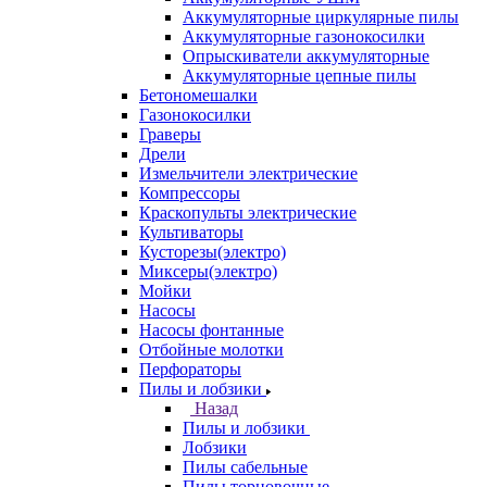
Аккумуляторные циркулярные пилы
Аккумуляторные газонокосилки
Опрыскиватели аккумуляторные
Аккумуляторные цепные пилы
Бетономешалки
Газонокосилки
Граверы
Дрели
Измельчители электрические
Компрессоры
Краскопульты электрические
Культиваторы
Кусторезы(электро)
Миксеры(электро)
Мойки
Насосы
Насосы фонтанные
Отбойные молотки
Перфораторы
Пилы и лобзики
Назад
Пилы и лобзики
Лобзики
Пилы сабельные
Пилы торцовочные