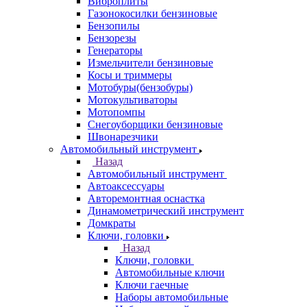
Виброплиты
Газонокосилки бензиновые
Бензопилы
Бензорезы
Генераторы
Измельчители бензиновые
Косы и триммеры
Мотобуры(бензобуры)
Мотокультиваторы
Мотопомпы
Снегоуборщики бензиновые
Швонарезчики
Автомобильный инструмент
Назад
Автомобильный инструмент
Автоаксессуары
Авторемонтная оснастка
Динамометрический инструмент
Домкраты
Ключи, головки
Назад
Ключи, головки
Автомобильные ключи
Ключи гаечные
Наборы автомобильные