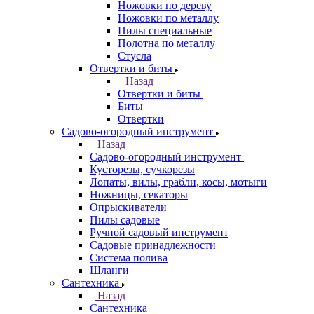
Ножовки по дереву
Ножовки по металлу
Пилы специальные
Полотна по металлу
Стусла
Отвертки и биты
Назад
Отвертки и биты
Биты
Отвертки
Садово-огородный инструмент
Назад
Садово-огородный инструмент
Кусторезы, сучкорезы
Лопаты, вилы, грабли, косы, мотыги
Ножницы, секаторы
Опрыскиватели
Пилы садовые
Ручной садовый инструмент
Садовые принадлежности
Система полива
Шланги
Сантехника
Назад
Сантехника