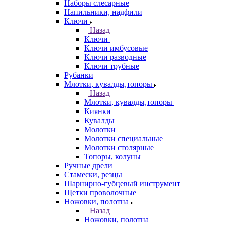
Наборы слесарные
Напильники, надфили
Ключи
Назад
Ключи
Ключи имбусовые
Ключи разводные
Ключи трубные
Рубанки
Млотки, кувалды,топоры
Назад
Млотки, кувалды,топоры
Киянки
Кувалды
Молотки
Молотки специальные
Молотки столярные
Топоры, колуны
Ручные дрели
Стамески, резцы
Шарнирно-губцевый инструмент
Щетки проволочные
Ножовки, полотна
Назад
Ножовки, полотна