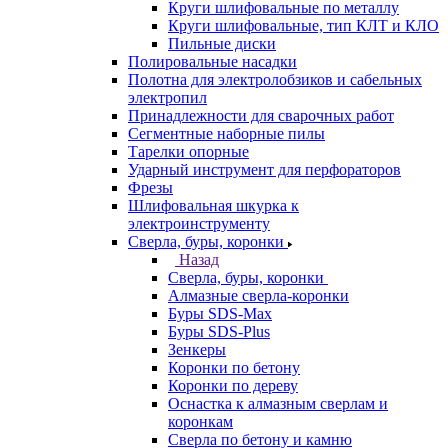
Круги шлифовальные по металлу
Круги шлифовальные, тип КЛТ и КЛО
Пильные диски
Полировальные насадки
Полотна для электролобзиков и сабельных
электропил
Принадлежности для сварочных работ
Сегментные наборные пилы
Тарелки опорные
Ударный инструмент для перфораторов
Фрезы
Шлифовальная шкурка к
электроинструменту
Сверла, буры, коронки
Назад
Сверла, буры, коронки
Алмазные сверла-коронки
Буры SDS-Max
Буры SDS-Plus
Зенкеры
Коронки по бетону
Коронки по дереву
Оснастка к алмазным сверлам и
коронкам
Сверла по бетону и камню