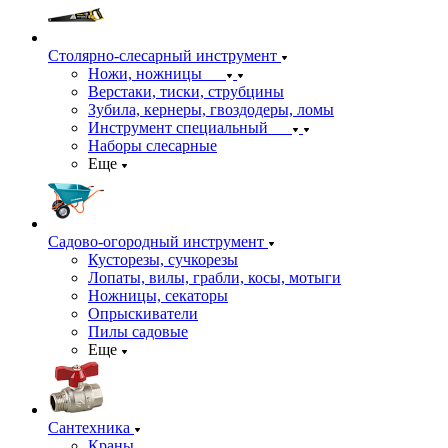
Столярно-слесарный инструмент
Ножи, ножницы
Верстаки, тиски, струбцины
Зубила, кернеры, гвоздодеры, ломы
Инструмент специальный
Наборы слесарные
Еще
Садово-огородный инструмент
Кусторезы, сучкорезы
Лопаты, вилы, грабли, косы, мотыги
Ножницы, секаторы
Опрыскиватели
Пилы садовые
Еще
Сантехника
Краны