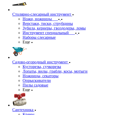
Столярно-слесарный инструмент
Ножи, ножницы
Верстаки, тиски, струбцины
Зубила, кернеры, гвоздодеры, ломы
Инструмент специальный
Наборы слесарные
Еще
Садово-огородный инструмент
Кусторезы, сучкорезы
Лопаты, вилы, грабли, косы, мотыги
Ножницы, секаторы
Опрыскиватели
Пилы садовые
Еще
Сантехника
Краны