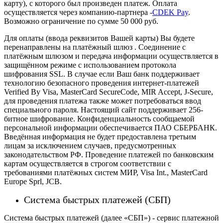
карту), с которого был произведен платеж.
Оплата
осуществляется через компанию-партнера -
CDEK Pay
.
Возможно ограничение по сумме 50 000 руб.
Для оплаты (ввода реквизитов Вашей карты) Вы будете
перенаправлены на платёжный шлюз . Соединение с
платёжным шлюзом и передача информации осуществляется в
защищённом режиме с использованием протокола
шифрования SSL. В случае если Ваш банк поддерживает
технологию безопасного проведения интернет-платежей
Verified By Visa, MasterCard SecureCode, MIR Accept, J-Secure,
для проведения платежа также может потребоваться ввод
специального пароля.
Настоящий сайт поддерживает 256-
битное шифрование. Конфиденциальность сообщаемой
персональной информации обеспечивается ПАО СБЕРБАНК.
Введённая информация не будет предоставлена третьим
лицам за исключением случаев, предусмотренных
законодательством РФ. Проведение платежей по банковским
картам осуществляется в строгом соответствии с
требованиями платёжных систем МИР, Visa Int., MasterCard
Europe Sprl, JCB.
Система быстрых платежей (СБП)
Система быстрых платежей (далее «СБП») - сервис платежной