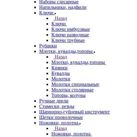
Наборы слесарные
Напильники, надфили
Ключи
Назад
Ключи
Ключи имбусовые
Ключи разводные
Ключи трубные
Рубанки
Млотки, кувалды,топоры
Назад
Млотки, кувалды,топоры
Киянки
Кувалды
Молотки
Молотки специальные
Молотки столярные
Топоры, колуны
Ручные дрели
Стамески, резцы
Шарнирно-губцевый инструмент
Щетки проволочные
Ножовки, полотна
Назад
Ножовки, полотна