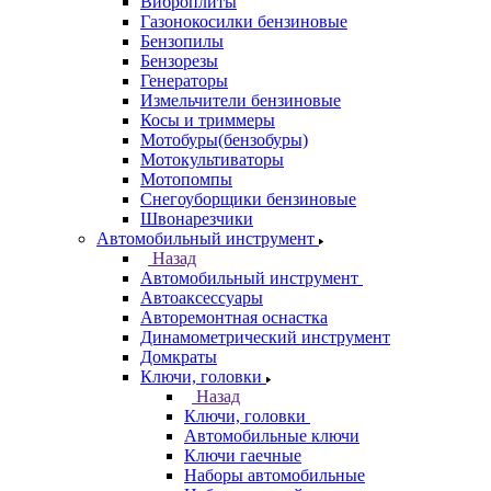
Виброплиты
Газонокосилки бензиновые
Бензопилы
Бензорезы
Генераторы
Измельчители бензиновые
Косы и триммеры
Мотобуры(бензобуры)
Мотокультиваторы
Мотопомпы
Снегоуборщики бензиновые
Швонарезчики
Автомобильный инструмент
Назад
Автомобильный инструмент
Автоаксессуары
Авторемонтная оснастка
Динамометрический инструмент
Домкраты
Ключи, головки
Назад
Ключи, головки
Автомобильные ключи
Ключи гаечные
Наборы автомобильные