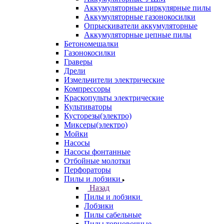
Аккумуляторные циркулярные пилы
Аккумуляторные газонокосилки
Опрыскиватели аккумуляторные
Аккумуляторные цепные пилы
Бетономешалки
Газонокосилки
Граверы
Дрели
Измельчители электрические
Компрессоры
Краскопульты электрические
Культиваторы
Кусторезы(электро)
Миксеры(электро)
Мойки
Насосы
Насосы фонтанные
Отбойные молотки
Перфораторы
Пилы и лобзики
Назад
Пилы и лобзики
Лобзики
Пилы сабельные
Пилы торцовочные