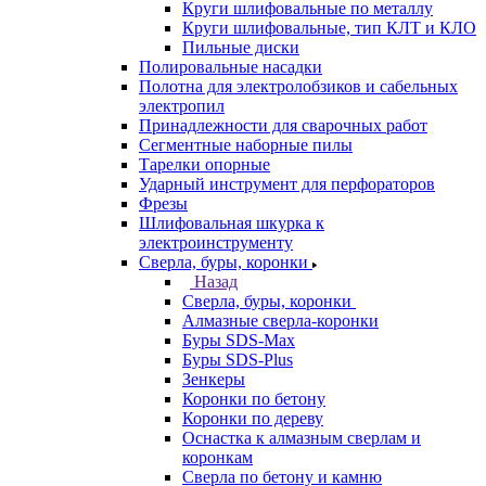
Круги шлифовальные по металлу
Круги шлифовальные, тип КЛТ и КЛО
Пильные диски
Полировальные насадки
Полотна для электролобзиков и сабельных
электропил
Принадлежности для сварочных работ
Сегментные наборные пилы
Тарелки опорные
Ударный инструмент для перфораторов
Фрезы
Шлифовальная шкурка к
электроинструменту
Сверла, буры, коронки
Назад
Сверла, буры, коронки
Алмазные сверла-коронки
Буры SDS-Max
Буры SDS-Plus
Зенкеры
Коронки по бетону
Коронки по дереву
Оснастка к алмазным сверлам и
коронкам
Сверла по бетону и камню