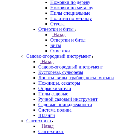
Ножовки по дереву
Ножовки по металлу
Пилы специальные
Полотна по металлу
Стусла
Отвертки и биты
Назад
Отвертки и биты
Биты
Отвертки
Садово-огородный инструмент
Назад
Садово-огородный инструмент
Кусторезы, сучкорезы
Лопаты, вилы, грабли, косы, мотыги
Ножницы, секаторы
Опрыскиватели
Пилы садовые
Ручной садовый инструмент
Садовые принадлежности
Система полива
Шланги
Сантехника
Назад
Сантехника