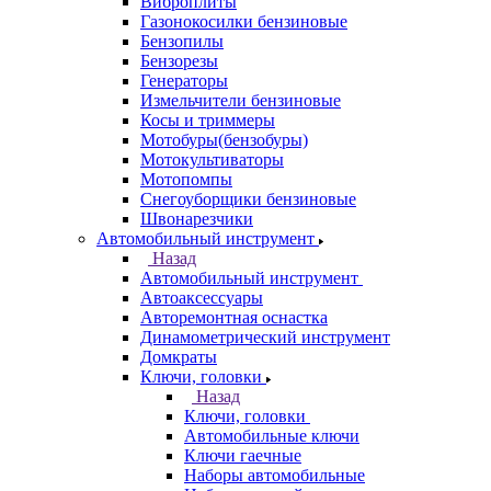
Виброплиты
Газонокосилки бензиновые
Бензопилы
Бензорезы
Генераторы
Измельчители бензиновые
Косы и триммеры
Мотобуры(бензобуры)
Мотокультиваторы
Мотопомпы
Снегоуборщики бензиновые
Швонарезчики
Автомобильный инструмент
Назад
Автомобильный инструмент
Автоаксессуары
Авторемонтная оснастка
Динамометрический инструмент
Домкраты
Ключи, головки
Назад
Ключи, головки
Автомобильные ключи
Ключи гаечные
Наборы автомобильные