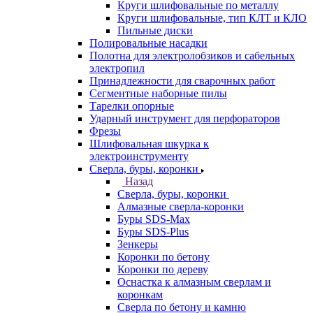
Круги шлифовальные по металлу
Круги шлифовальные, тип КЛТ и КЛО
Пильные диски
Полировальные насадки
Полотна для электролобзиков и сабельных
электропил
Принадлежности для сварочных работ
Сегментные наборные пилы
Тарелки опорные
Ударный инструмент для перфораторов
Фрезы
Шлифовальная шкурка к
электроинструменту
Сверла, буры, коронки
Назад
Сверла, буры, коронки
Алмазные сверла-коронки
Буры SDS-Max
Буры SDS-Plus
Зенкеры
Коронки по бетону
Коронки по дереву
Оснастка к алмазным сверлам и
коронкам
Сверла по бетону и камню