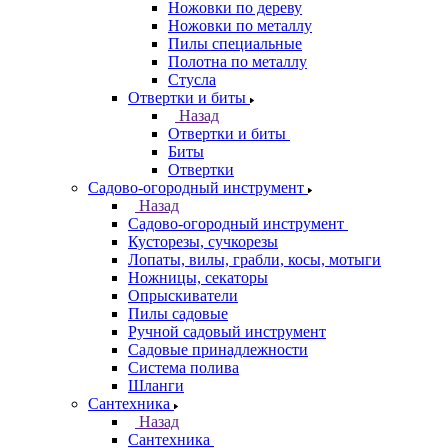
Ножовки по дереву
Ножовки по металлу
Пилы специальные
Полотна по металлу
Стусла
Отвертки и биты
Назад
Отвертки и биты
Биты
Отвертки
Садово-огородный инструмент
Назад
Садово-огородный инструмент
Кусторезы, сучкорезы
Лопаты, вилы, грабли, косы, мотыги
Ножницы, секаторы
Опрыскиватели
Пилы садовые
Ручной садовый инструмент
Садовые принадлежности
Система полива
Шланги
Сантехника
Назад
Сантехника