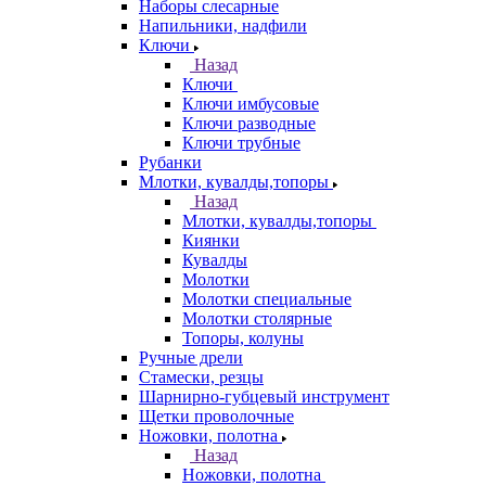
Наборы слесарные
Напильники, надфили
Ключи
Назад
Ключи
Ключи имбусовые
Ключи разводные
Ключи трубные
Рубанки
Млотки, кувалды,топоры
Назад
Млотки, кувалды,топоры
Киянки
Кувалды
Молотки
Молотки специальные
Молотки столярные
Топоры, колуны
Ручные дрели
Стамески, резцы
Шарнирно-губцевый инструмент
Щетки проволочные
Ножовки, полотна
Назад
Ножовки, полотна