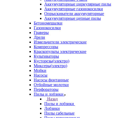
Аккумуляторные циркулярные пилы
Аккумуляторные газонокосилки
Опрыскиватели аккумуляторные
Аккумуляторные цепные пилы
Бетономешалки
Газонокосилки
Граверы
Дрели
Измельчители электрические
Компрессоры
Краскопульты электрические
Культиваторы
Кусторезы(электро)
Миксеры(электро)
Мойки
Насосы
Насосы фонтанные
Отбойные молотки
Перфораторы
Пилы и лобзики
Назад
Пилы и лобзики
Лобзики
Пилы сабельные
Пилы торцовочные