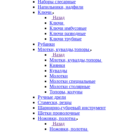
Наборы слесарные
Напильники, надфили
Ключи
Назад
Ключи
Ключи имбусовые
Ключи разводные
Ключи трубные
Рубанки
Млотки, кувалды,топоры
Назад
Млотки, кувалды,топоры
Киянки
Кувалды
Молотки
Молотки специальные
Молотки столярные
Топоры, колуны
Ручные дрели
Стамески, резцы
Шарнирно-губцевый инструмент
Щетки проволочные
Ножовки, полотна
Назад
Ножовки, полотна