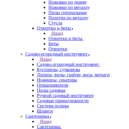
Ножовки по дереву
Ножовки по металлу
Пилы специальные
Полотна по металлу
Стусла
Отвертки и биты
Назад
Отвертки и биты
Биты
Отвертки
Садово-огородный инструмент
Назад
Садово-огородный инструмент
Кусторезы, сучкорезы
Лопаты, вилы, грабли, косы, мотыги
Ножницы, секаторы
Опрыскиватели
Пилы садовые
Ручной садовый инструмент
Садовые принадлежности
Система полива
Шланги
Сантехника
Назад
Сантехника