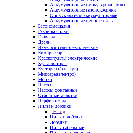
Аккумуляторные циркулярные пилы
Аккумуляторные газонокосилки
Опрыскиватели аккумуляторные
Аккумуляторные цепные пилы
Бетономешалки
Газонокосилки
Граверы
Дрели
Измельчители электрические
Компрессоры
Краскопульты электрические
Культиваторы
Кусторезы(электро)
Миксеры(электро)
Мойки
Насосы
Насосы фонтанные
Отбойные молотки
Перфораторы
Пилы и лобзики
Назад
Пилы и лобзики
Лобзики
Пилы сабельные
Пилы торцовочные