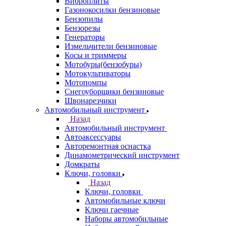
Виброплиты
Газонокосилки бензиновые
Бензопилы
Бензорезы
Генераторы
Измельчители бензиновые
Косы и триммеры
Мотобуры(бензобуры)
Мотокультиваторы
Мотопомпы
Снегоуборщики бензиновые
Швонарезчики
Автомобильный инструмент
Назад
Автомобильный инструмент
Автоаксессуары
Авторемонтная оснастка
Динамометрический инструмент
Домкраты
Ключи, головки
Назад
Ключи, головки
Автомобильные ключи
Ключи гаечные
Наборы автомобильные