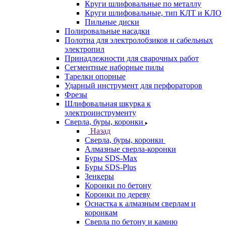
Круги шлифовальные по металлу
Круги шлифовальные, тип КЛТ и КЛО
Пильные диски
Полировальные насадки
Полотна для электролобзиков и сабельных
электропил
Принадлежности для сварочных работ
Сегментные наборные пилы
Тарелки опорные
Ударный инструмент для перфораторов
Фрезы
Шлифовальная шкурка к
электроинструменту
Сверла, буры, коронки
Назад
Сверла, буры, коронки
Алмазные сверла-коронки
Буры SDS-Max
Буры SDS-Plus
Зенкеры
Коронки по бетону
Коронки по дереву
Оснастка к алмазным сверлам и
коронкам
Сверла по бетону и камню