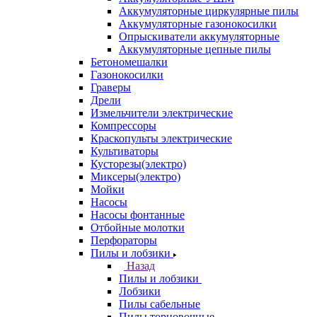
Аккумуляторные циркулярные пилы
Аккумуляторные газонокосилки
Опрыскиватели аккумуляторные
Аккумуляторные цепные пилы
Бетономешалки
Газонокосилки
Граверы
Дрели
Измельчители электрические
Компрессоры
Краскопульты электрические
Культиваторы
Кусторезы(электро)
Миксеры(электро)
Мойки
Насосы
Насосы фонтанные
Отбойные молотки
Перфораторы
Пилы и лобзики
Назад
Пилы и лобзики
Лобзики
Пилы сабельные
Пилы торцовочные