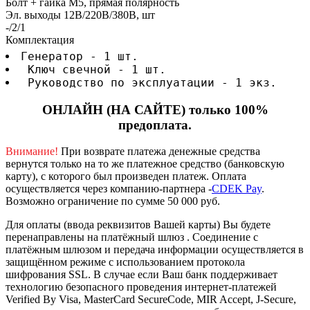
Болт + гайка М5, прямая полярность
Эл. выходы 12В/220В/380В, шт
-/2/1
Комплектация
Генератор - 1 шт.
 Ключ свечной - 1 шт.
 Руководство по эксплуатации - 1 экз.
ОНЛАЙН (НА САЙТЕ) только 100%
предоплата.
Внимание!
При возврате платежа денежные средства
вернутся только на то же платежное средство (банковскую
карту), с которого был произведен платеж.
Оплата
осуществляется через компанию-партнера -
CDEK Pay
.
Возможно ограничение по сумме 50 000 руб.
Для оплаты (ввода реквизитов Вашей карты) Вы будете
перенаправлены на платёжный шлюз . Соединение с
платёжным шлюзом и передача информации осуществляется в
защищённом режиме с использованием протокола
шифрования SSL. В случае если Ваш банк поддерживает
технологию безопасного проведения интернет-платежей
Verified By Visa, MasterCard SecureCode, MIR Accept, J-Secure,