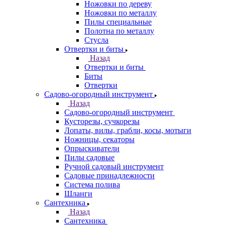
Ножовки по дереву
Ножовки по металлу
Пилы специальные
Полотна по металлу
Стусла
Отвертки и биты
Назад
Отвертки и биты
Биты
Отвертки
Садово-огородный инструмент
Назад
Садово-огородный инструмент
Кусторезы, сучкорезы
Лопаты, вилы, грабли, косы, мотыги
Ножницы, секаторы
Опрыскиватели
Пилы садовые
Ручной садовый инструмент
Садовые принадлежности
Система полива
Шланги
Сантехника
Назад
Сантехника