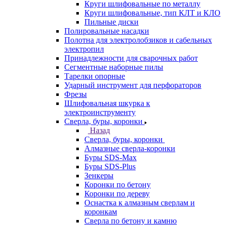
Круги шлифовальные по металлу
Круги шлифовальные, тип КЛТ и КЛО
Пильные диски
Полировальные насадки
Полотна для электролобзиков и сабельных
электропил
Принадлежности для сварочных работ
Сегментные наборные пилы
Тарелки опорные
Ударный инструмент для перфораторов
Фрезы
Шлифовальная шкурка к
электроинструменту
Сверла, буры, коронки
Назад
Сверла, буры, коронки
Алмазные сверла-коронки
Буры SDS-Max
Буры SDS-Plus
Зенкеры
Коронки по бетону
Коронки по дереву
Оснастка к алмазным сверлам и
коронкам
Сверла по бетону и камню