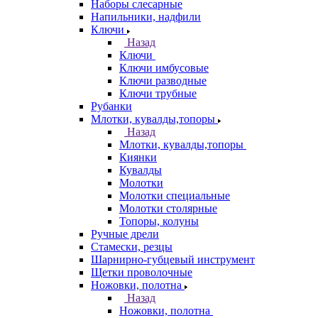
Наборы слесарные
Напильники, надфили
Ключи
Назад
Ключи
Ключи имбусовые
Ключи разводные
Ключи трубные
Рубанки
Млотки, кувалды,топоры
Назад
Млотки, кувалды,топоры
Киянки
Кувалды
Молотки
Молотки специальные
Молотки столярные
Топоры, колуны
Ручные дрели
Стамески, резцы
Шарнирно-губцевый инструмент
Щетки проволочные
Ножовки, полотна
Назад
Ножовки, полотна