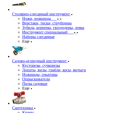
Столярно-слесарный инструмент
Ножи, ножницы
Верстаки, тиски, струбцины
Зубила, кернеры, гвоздодеры, ломы
Инструмент специальный
Наборы слесарные
Еще
Садово-огородный инструмент
Кусторезы, сучкорезы
Лопаты, вилы, грабли, косы, мотыги
Ножницы, секаторы
Опрыскиватели
Пилы садовые
Еще
Сантехника
Краны