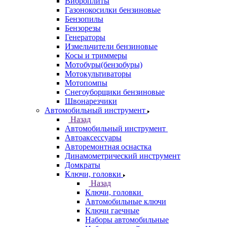
Виброплиты
Газонокосилки бензиновые
Бензопилы
Бензорезы
Генераторы
Измельчители бензиновые
Косы и триммеры
Мотобуры(бензобуры)
Мотокультиваторы
Мотопомпы
Снегоуборщики бензиновые
Швонарезчики
Автомобильный инструмент
Назад
Автомобильный инструмент
Автоаксессуары
Авторемонтная оснастка
Динамометрический инструмент
Домкраты
Ключи, головки
Назад
Ключи, головки
Автомобильные ключи
Ключи гаечные
Наборы автомобильные