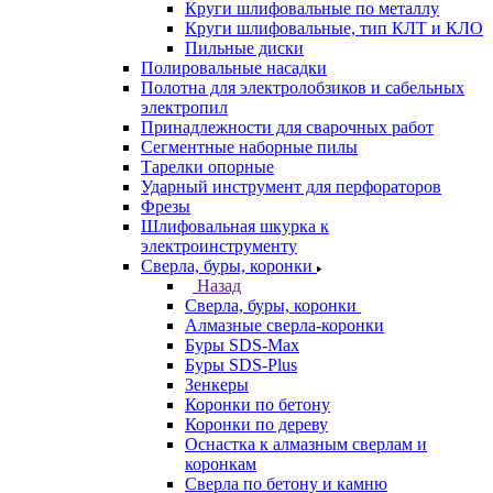
Круги шлифовальные по металлу
Круги шлифовальные, тип КЛТ и КЛО
Пильные диски
Полировальные насадки
Полотна для электролобзиков и сабельных
электропил
Принадлежности для сварочных работ
Сегментные наборные пилы
Тарелки опорные
Ударный инструмент для перфораторов
Фрезы
Шлифовальная шкурка к
электроинструменту
Сверла, буры, коронки
Назад
Сверла, буры, коронки
Алмазные сверла-коронки
Буры SDS-Max
Буры SDS-Plus
Зенкеры
Коронки по бетону
Коронки по дереву
Оснастка к алмазным сверлам и
коронкам
Сверла по бетону и камню