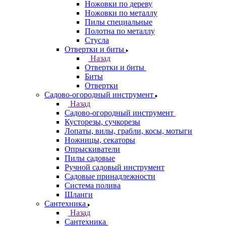
Ножовки по дереву
Ножовки по металлу
Пилы специальные
Полотна по металлу
Стусла
Отвертки и биты
Назад
Отвертки и биты
Биты
Отвертки
Садово-огородный инструмент
Назад
Садово-огородный инструмент
Кусторезы, сучкорезы
Лопаты, вилы, грабли, косы, мотыги
Ножницы, секаторы
Опрыскиватели
Пилы садовые
Ручной садовый инструмент
Садовые принадлежности
Система полива
Шланги
Сантехника
Назад
Сантехника