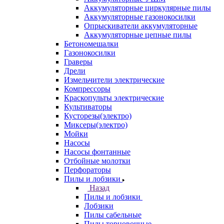
Аккумуляторные циркулярные пилы
Аккумуляторные газонокосилки
Опрыскиватели аккумуляторные
Аккумуляторные цепные пилы
Бетономешалки
Газонокосилки
Граверы
Дрели
Измельчители электрические
Компрессоры
Краскопульты электрические
Культиваторы
Кусторезы(электро)
Миксеры(электро)
Мойки
Насосы
Насосы фонтанные
Отбойные молотки
Перфораторы
Пилы и лобзики
Назад
Пилы и лобзики
Лобзики
Пилы сабельные
Пилы торцовочные