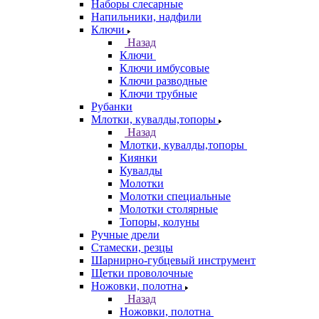
Наборы слесарные
Напильники, надфили
Ключи
Назад
Ключи
Ключи имбусовые
Ключи разводные
Ключи трубные
Рубанки
Млотки, кувалды,топоры
Назад
Млотки, кувалды,топоры
Киянки
Кувалды
Молотки
Молотки специальные
Молотки столярные
Топоры, колуны
Ручные дрели
Стамески, резцы
Шарнирно-губцевый инструмент
Щетки проволочные
Ножовки, полотна
Назад
Ножовки, полотна