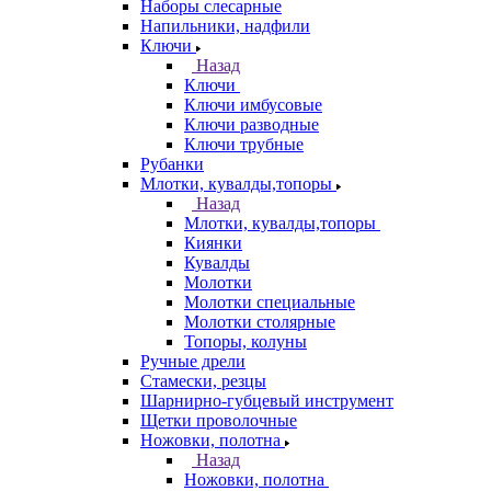
Наборы слесарные
Напильники, надфили
Ключи
Назад
Ключи
Ключи имбусовые
Ключи разводные
Ключи трубные
Рубанки
Млотки, кувалды,топоры
Назад
Млотки, кувалды,топоры
Киянки
Кувалды
Молотки
Молотки специальные
Молотки столярные
Топоры, колуны
Ручные дрели
Стамески, резцы
Шарнирно-губцевый инструмент
Щетки проволочные
Ножовки, полотна
Назад
Ножовки, полотна