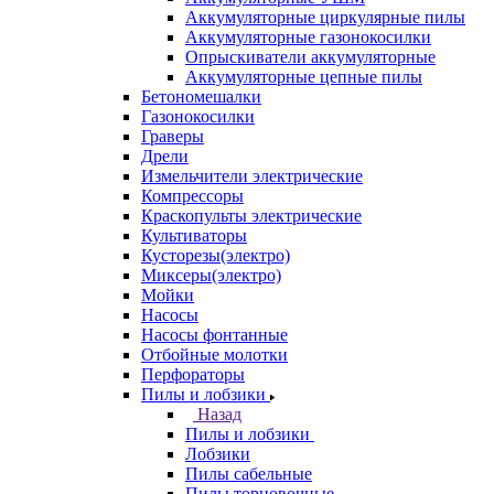
Аккумуляторные циркулярные пилы
Аккумуляторные газонокосилки
Опрыскиватели аккумуляторные
Аккумуляторные цепные пилы
Бетономешалки
Газонокосилки
Граверы
Дрели
Измельчители электрические
Компрессоры
Краскопульты электрические
Культиваторы
Кусторезы(электро)
Миксеры(электро)
Мойки
Насосы
Насосы фонтанные
Отбойные молотки
Перфораторы
Пилы и лобзики
Назад
Пилы и лобзики
Лобзики
Пилы сабельные
Пилы торцовочные