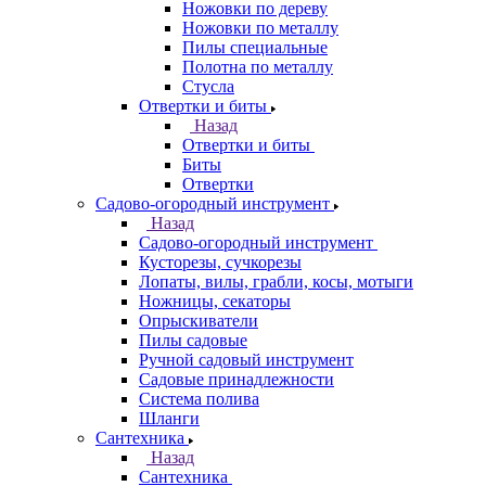
Ножовки по дереву
Ножовки по металлу
Пилы специальные
Полотна по металлу
Стусла
Отвертки и биты
Назад
Отвертки и биты
Биты
Отвертки
Садово-огородный инструмент
Назад
Садово-огородный инструмент
Кусторезы, сучкорезы
Лопаты, вилы, грабли, косы, мотыги
Ножницы, секаторы
Опрыскиватели
Пилы садовые
Ручной садовый инструмент
Садовые принадлежности
Система полива
Шланги
Сантехника
Назад
Сантехника