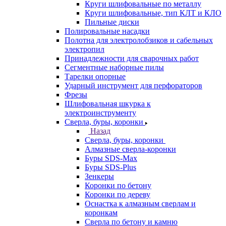
Круги шлифовальные по металлу
Круги шлифовальные, тип КЛТ и КЛО
Пильные диски
Полировальные насадки
Полотна для электролобзиков и сабельных
электропил
Принадлежности для сварочных работ
Сегментные наборные пилы
Тарелки опорные
Ударный инструмент для перфораторов
Фрезы
Шлифовальная шкурка к
электроинструменту
Сверла, буры, коронки
Назад
Сверла, буры, коронки
Алмазные сверла-коронки
Буры SDS-Max
Буры SDS-Plus
Зенкеры
Коронки по бетону
Коронки по дереву
Оснастка к алмазным сверлам и
коронкам
Сверла по бетону и камню