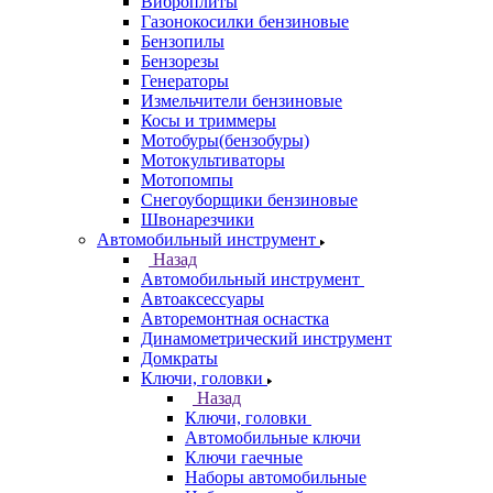
Виброплиты
Газонокосилки бензиновые
Бензопилы
Бензорезы
Генераторы
Измельчители бензиновые
Косы и триммеры
Мотобуры(бензобуры)
Мотокультиваторы
Мотопомпы
Снегоуборщики бензиновые
Швонарезчики
Автомобильный инструмент
Назад
Автомобильный инструмент
Автоаксессуары
Авторемонтная оснастка
Динамометрический инструмент
Домкраты
Ключи, головки
Назад
Ключи, головки
Автомобильные ключи
Ключи гаечные
Наборы автомобильные