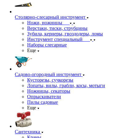
Столярно-слесарный инструмент
Ножи, ножницы
Верстаки, тиски, струбцины
Зубила, кернеры, гвоздодеры, ломы
Инструмент специальный
Наборы слесарные
Еще
Садово-огородный инструмент
Кусторезы, сучкорезы
Лопаты, вилы, грабли, косы, мотыги
Ножницы, секаторы
Опрыскиватели
Пилы садовые
Еще
Сантехника
Краны